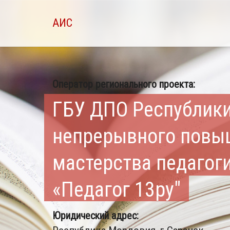
АИС
Оператор регионального проекта:
ГБУ ДПО Республик
непрерывного повы
мастерства педагог
«Педагог 13ру"
Юридический адрес: