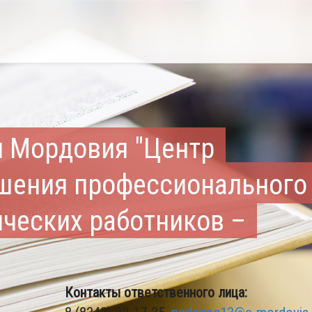
и Мордовия "Центр
шения профессионального
ических работников –
Контакты ответственного лица: